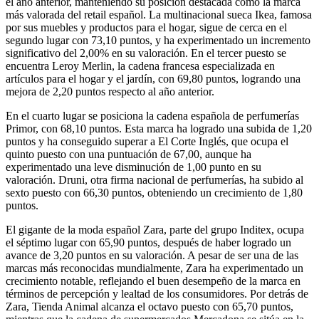
el año anterior, manteniendo su posición destacada como la marca
más valorada del retail español. La multinacional sueca Ikea, famosa
por sus muebles y productos para el hogar, sigue de cerca en el
segundo lugar con 73,10 puntos, y ha experimentado un incremento
significativo del 2,00% en su valoración. En el tercer puesto se
encuentra Leroy Merlin, la cadena francesa especializada en
artículos para el hogar y el jardín, con 69,80 puntos, logrando una
mejora de 2,20 puntos respecto al año anterior.
En el cuarto lugar se posiciona la cadena española de perfumerías
Primor, con 68,10 puntos. Esta marca ha logrado una subida de 1,20
puntos y ha conseguido superar a El Corte Inglés, que ocupa el
quinto puesto con una puntuación de 67,00, aunque ha
experimentado una leve disminución de 1,00 punto en su
valoración. Druni, otra firma nacional de perfumerías, ha subido al
sexto puesto con 66,30 puntos, obteniendo un crecimiento de 1,80
puntos.
El gigante de la moda español Zara, parte del grupo Inditex, ocupa
el séptimo lugar con 65,90 puntos, después de haber logrado un
avance de 3,20 puntos en su valoración. A pesar de ser una de las
marcas más reconocidas mundialmente, Zara ha experimentado un
crecimiento notable, reflejando el buen desempeño de la marca en
términos de percepción y lealtad de los consumidores. Por detrás de
Zara, Tienda Animal alcanza el octavo puesto con 65,70 puntos,