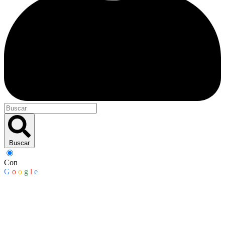
Buscar
Con
G
o
o
g
l
e