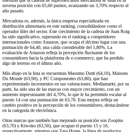
mientras que la cadena de supermercados Mercadona se sitúa en la
novena posición con 65,60 puntos, avanzando un 3,70% respecto al
año pasado.
Mercadona es, además, la única empresa especializada en
distribución alimentaria en este ranking, consolidándose como el
operador líder del sector. Este crecimiento de la cadena de Juan Roig
ha sido significativo, superando en el ranking a competidores
internacionales como Amazon, que ocupa el décimo lugar con una
puntuación de 64,40, una caída considerable del 1,80%. La
evaluación de Amazon refleja la percepción fluctuante de los
consumidores hacia la plataforma de e-commerce, que ha perdido
algo de terreno en el último año.
Más abajo en la lista se encuentran Massimo Dutti (64,10), Maisons
Du Monde (63,90), y PC Componentes (63,80), que han
experimentado incrementos en sus valoraciones. Mediamarkt, por su
parte, ha sido una de las marcas con mayor crecimiento, con un
aumento impresionante del 4,70%, lo que le ha permitido escalar al
puesto 14 con una puntuación de 63,70. Esta mejora refleja un
cambio positivo en la percepción de los consumidores, destacándose
en la categoría de electrónica.
Otras marcas que también han mejorado su posición son Zooplus
(63,70) y Kiwoko (63,50), que ocupan el puesto 15 y 16,
respectivamente, mientras que Zara Home, la línea de productos