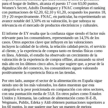
para el hogar de Inditex, alcanza el puesto 17 con 63,00 puntos.
Women’s Secret, Adolfo Domínguez y FNAC completan el ranking
con puntuaciones de 62,20, 62,10 y 61,20, ocupando los puestos 18,
19 y 20 respectivamente. FNAC, en particular, ha experimentado un
avance notable del 3,50% en su valoración, lo que subraya su
relevancia en el mercado de productos electrónicos y culturales.
El informe de EY resalta que la confianza sigue siendo el factor más
relevante para los consumidores, representando un 14,5% de los
casos. Otros aspectos clave que influyen en las valoraciones
incluyen la calidad de la oferta, la relación calidad-precio, el servicio
al cliente, y la experiencia de compra tanto en tiendas físicas como
en línea. Además, el estudio ha observado un crecimiento de la
valoración de la experiencia de compra offline, alcanzando su nivel
más alto en los últimos cinco años, lo que sugiere que, a pesar de la
digitalización del comercio, los consumidores siguen valorando
positivamente la experiencia física en las tiendas.
Por otro lado, aunque el sector de la alimentación en España sigue
siendo uno de los más valorados, los datos muestran que esta
categoría es la peor posicionada en comparación con otros sectores,
con una puntuación media de 53,8. En otros países como Estados
Unidos y Alemania, las cadenas de alimentación como H-E-B,
Wegmans, Publix, Edeka y Aldi obtienen puntuaciones superiores a
los 60 puntos, lo que sugiere que hay un margen de mejora