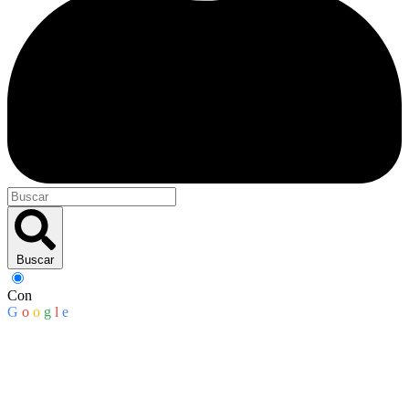
Buscar
Con
G
o
o
g
l
e