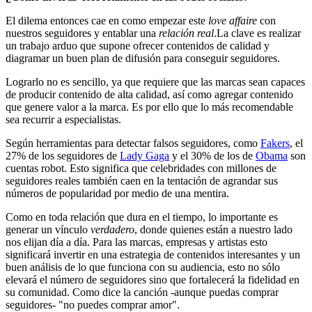
El dilema entonces cae en como empezar este
love affaire
con
nuestros seguidores y entablar una
relación real
.La clave es realizar
un trabajo arduo que supone ofrecer contenidos de calidad y
diagramar un buen plan de difusión para conseguir seguidores.
Lograrlo no es sencillo, ya que requiere que las marcas sean capaces
de producir contenido de alta calidad, así como agregar contenido
que genere valor a la marca. Es por ello que lo más recomendable
sea recurrir a especialistas.
Según herramientas para detectar falsos seguidores, como
Fakers
, el
27% de los seguidores de
Lady Gaga
y el 30% de los de
Obama
son
cuentas robot. Esto significa que celebridades con millones de
seguidores reales también caen en la tentación de agrandar sus
números de popularidad por medio de una mentira.
Como en toda relación que dura en el tiempo, lo importante es
generar un vínculo
verdadero
, donde quienes están a nuestro lado
nos elijan día a día. Para las marcas, empresas y artistas esto
significará invertir en una estrategia de contenidos interesantes y un
buen análisis de lo que funciona con su audiencia, esto no sólo
elevará el número de seguidores sino que fortalecerá la fidelidad en
su comunidad. Como dice la canción -aunque puedas comprar
seguidores- "no puedes comprar amor".