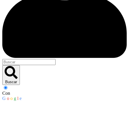
Buscar
Con
G
o
o
g
l
e