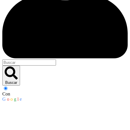
Buscar
Con
G
o
o
g
l
e