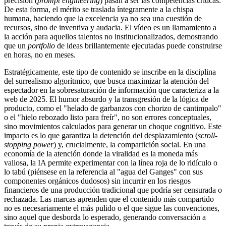
precisión (
prompt engineering
) pasan a ser las competencias críticas.
De esta forma, el mérito se traslada íntegramente a la chispa
humana, haciendo que la excelencia ya no sea una cuestión de
recursos, sino de inventiva y audacia. El vídeo es un llamamiento a
la acción para aquellos talentos no institucionalizados, demostrando
que un
portfolio
de ideas brillantemente ejecutadas puede construirse
en horas, no en meses.
Estratégicamente, este tipo de contenido se inscribe en la disciplina
del surrealismo algorítmico, que busca maximizar la atención del
espectador en la sobresaturación de información que caracteriza a la
web de 2025. El humor absurdo y la transgresión de la lógica de
producto, como el "helado de garbanzos con chorizo de cantimpalo"
o el "hielo rebozado listo para freír", no son errores conceptuales,
sino movimientos calculados para generar un choque cognitivo. Este
impacto es lo que garantiza la detención del desplazamiento (
scroll-
stopping power
) y, crucialmente, la compartición social. En una
economía de la atención donde la viralidad es la moneda más
valiosa, la IA permite experimentar con la línea roja de lo ridículo o
lo tabú (piénsese en la referencia al "agua del Ganges" con sus
componentes orgánicos dudosos) sin incurrir en los riesgos
financieros de una producción tradicional que podría ser censurada o
rechazada. Las marcas aprenden que el contenido más compartido
no es necesariamente el más pulido o el que sigue las convenciones,
sino aquel que desborda lo esperado, generando conversación a