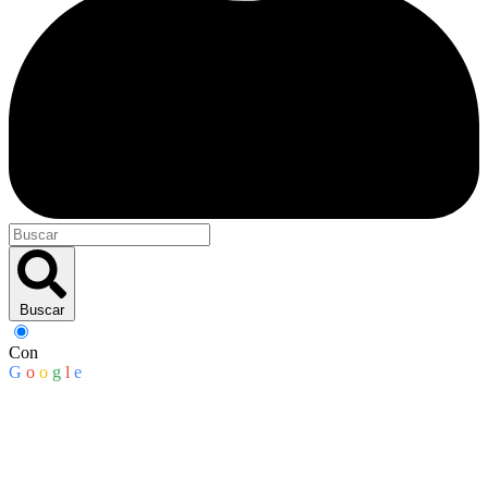
Buscar
Con
G
o
o
g
l
e