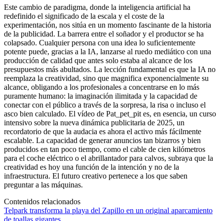
Este cambio de paradigma, donde la inteligencia artificial ha
redefinido el significado de la escala y el coste de la
experimentación, nos sitúa en un momento fascinante de la historia
de la publicidad. La barrera entre el soñador y el productor se ha
colapsado. Cualquier persona con una idea lo suficientemente
potente puede, gracias a la IA, lanzarse al ruedo mediático con una
producción de calidad que antes solo estaba al alcance de los
presupuestos más abultados. La lección fundamental es que la IA no
reemplaza la creatividad, sino que magnifica exponencialmente su
alcance, obligando a los profesionales a concentrarse en lo más
puramente humano: la imaginación ilimitada y la capacidad de
conectar con el público a través de la sorpresa, la risa o incluso el
asco bien calculado. El vídeo de Pat_pet_pit es, en esencia, un curso
intensivo sobre la nueva dinámica publicitaria de 2025, un
recordatorio de que la audacia es ahora el activo más fácilmente
escalable. La capacidad de generar anuncios tan bizarros y bien
producidos en tan poco tiempo, como el cable de cien kilómetros
para el coche eléctrico o el abrillantador para calvos, subraya que la
creatividad es hoy una función de la intención y no de la
infraestructura. El futuro creativo pertenece a los que saben
preguntar a las máquinas.
Contenidos relacionados
Telpark transforma la playa del Zapillo en un original aparcamiento
de toallas gigantes