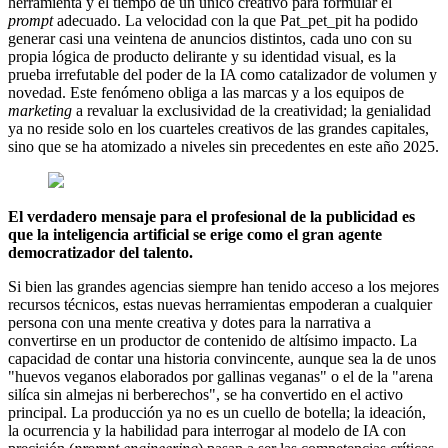
herramienta y el tiempo de un único creativo para formular el
prompt
adecuado. La velocidad con la que Pat_pet_pit ha podido
generar casi una veintena de anuncios distintos, cada uno con su
propia lógica de producto delirante y su identidad visual, es la
prueba irrefutable del poder de la IA como catalizador de volumen y
novedad. Este fenómeno obliga a las marcas y a los equipos de
marketing
a revaluar la exclusividad de la creatividad; la genialidad
ya no reside solo en los cuarteles creativos de las grandes capitales,
sino que se ha atomizado a niveles sin precedentes en este año 2025.
El verdadero mensaje para el profesional de la publicidad es
que la inteligencia artificial se erige como el gran agente
democratizador del talento.
Si bien las grandes agencias siempre han tenido acceso a los mejores
recursos técnicos, estas nuevas herramientas empoderan a cualquier
persona con una mente creativa y dotes para la narrativa a
convertirse en un productor de contenido de altísimo impacto. La
capacidad de contar una historia convincente, aunque sea la de unos
"huevos veganos elaborados por gallinas veganas" o el de la "arena
silíca sin almejas ni berberechos", se ha convertido en el activo
principal. La producción ya no es un cuello de botella; la ideación,
la ocurrencia y la habilidad para interrogar al modelo de IA con