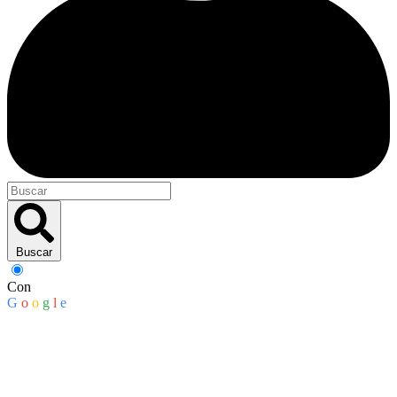
Buscar
Con
G
o
o
g
l
e