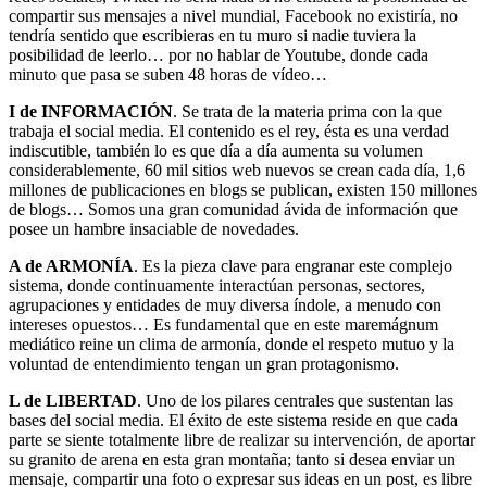
compartir sus mensajes a nivel mundial, Facebook no existiría, no
tendría sentido que escribieras en tu muro si nadie tuviera la
posibilidad de leerlo… por no hablar de Youtube, donde cada
minuto que pasa se suben 48 horas de vídeo…
I de INFORMACIÓN
. Se trata de la materia prima con la que
trabaja el social media. El contenido es el rey, ésta es una verdad
indiscutible, también lo es que día a día aumenta su volumen
considerablemente, 60 mil sitios web nuevos se crean cada día, 1,6
millones de publicaciones en blogs se publican, existen 150 millones
de blogs… Somos una gran comunidad ávida de información que
posee un hambre insaciable de novedades.
A de ARMONÍA
. Es la pieza clave para engranar este complejo
sistema, donde continuamente interactúan personas, sectores,
agrupaciones y entidades de muy diversa índole, a menudo con
intereses opuestos… Es fundamental que en este maremágnum
mediático reine un clima de armonía, donde el respeto mutuo y la
voluntad de entendimiento tengan un gran protagonismo.
L de LIBERTAD
. Uno de los pilares centrales que sustentan las
bases del social media. El éxito de este sistema reside en que cada
parte se siente totalmente libre de realizar su intervención, de aportar
su granito de arena en esta gran montaña; tanto si desea enviar un
mensaje, compartir una foto o expresar sus ideas en un post, es libre