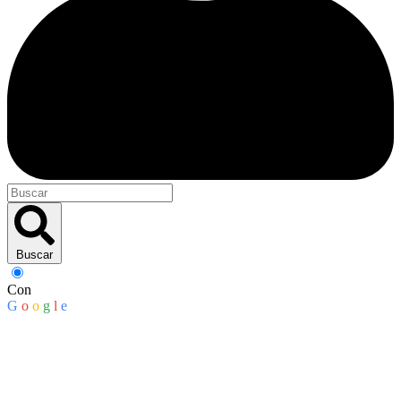
Buscar
Con
G
o
o
g
l
e