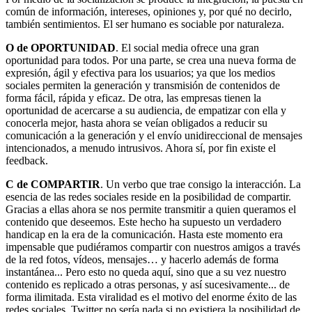
común de información, intereses, opiniones y, por qué no decirlo,
también sentimientos. El ser humano es sociable por naturaleza.
O de OPORTUNIDAD
. El social media ofrece una gran
oportunidad para todos. Por una parte, se crea una nueva forma de
expresión, ágil y efectiva para los usuarios; ya que los medios
sociales permiten la generación y transmisión de contenidos de
forma fácil, rápida y eficaz. De otra, las empresas tienen la
oportunidad de acercarse a su audiencia, de empatizar con ella y
conocerla mejor, hasta ahora se veían obligados a reducir su
comunicación a la generación y el envío unidireccional de mensajes
intencionados, a menudo intrusivos. Ahora sí, por fin existe el
feedback.
C de COMPARTIR
. Un verbo que trae consigo la interacción. La
esencia de las redes sociales reside en la posibilidad de compartir.
Gracias a ellas ahora se nos permite transmitir a quien queramos el
contenido que deseemos. Este hecho ha supuesto un verdadero
handicap en la era de la comunicación. Hasta este momento era
impensable que pudiéramos compartir con nuestros amigos a través
de la red fotos, vídeos, mensajes… y hacerlo además de forma
instantánea... Pero esto no queda aquí, sino que a su vez nuestro
contenido es replicado a otras personas, y así sucesivamente... de
forma ilimitada. Esta viralidad es el motivo del enorme éxito de las
redes sociales, Twitter no sería nada si no existiera la posibilidad de