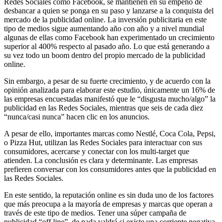
Redes Sociales como Facebook, se mantienen en su empeño de
desbancar a quien se ponga en su paso y lanzarse a la conquista del
mercado de la publicidad online. La inversión publicitaria en este
tipo de medios sigue aumentando año con año y a nivel mundial
algunas de ellas como Facebook han experimentado un crecimiento
superior al 400% respecto al pasado año. Lo que está generando a
su vez todo un boom dentro del propio mercado de la publicidad
online.
Sin embargo, a pesar de su fuerte crecimiento, y de acuerdo con la
opinión analizada para elaborar este estudio, únicamente un 16% de
las empresas encuestadas manifestó que le “disgusta mucho/algo” la
publicidad en las Redes Sociales, mientras que seis de cada diez
“nunca/casi nunca” hacen clic en los anuncios.
A pesar de ello, importantes marcas como Nestlé, Coca Cola, Pepsi,
o Pizza Hut, utilizan las Redes Sociales para interactuar con sus
consumidores, acercarse y conectar con los multi-target que
atienden. La conclusión es clara y determinante. Las empresas
prefieren conversar con los consumidores antes que la publicidad en
las Redes Sociales.
En este sentido, la reputación online es sin duda uno de los factores
que más preocupa a la mayoría de empresas y marcas que operan a
través de este tipo de medios. Tener una súper campaña de
publicidad “off line”, de nada valdrá si existe una corriente negativa