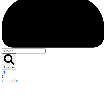
Buscar
Con
G
o
o
g
l
e