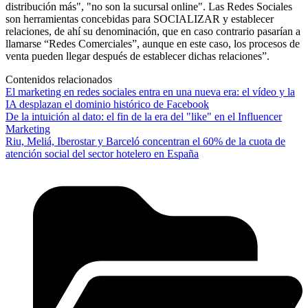
distribución más", "no son la sucursal online". Las Redes Sociales
son herramientas concebidas para SOCIALIZAR y establecer
relaciones, de ahí su denominación, que en caso contrario pasarían a
llamarse “Redes Comerciales”, aunque en este caso, los procesos de
venta pueden llegar después de establecer dichas relaciones”.
Contenidos relacionados
El marketing en redes sociales entra en una nueva era: el vídeo y la
IA desplazan el dominio histórico de Facebook
De la intuición al dato: el fin de la era del "like" en el Influencer
Marketing
Riu, Meliá, Iberostar y Barceló concentran el 60% de la cuota de
atención social del sector hotelero en España