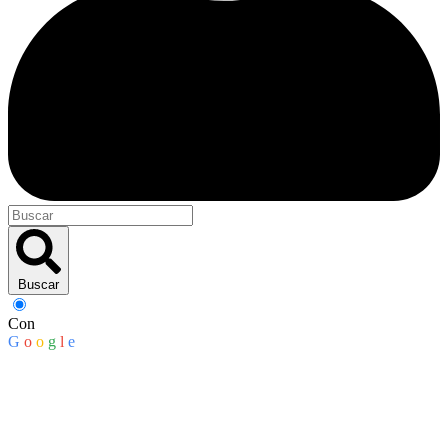
Buscar
Con
G
o
o
g
l
e