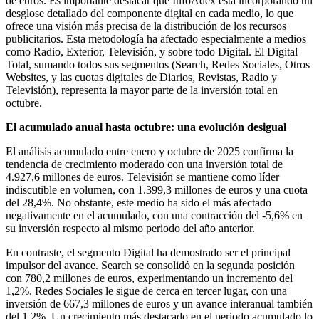
de euros. Es importante destacar que InfoAdex está incorporando un
desglose detallado del componente digital en cada medio, lo que
ofrece una visión más precisa de la distribución de los recursos
publicitarios. Esta metodología ha afectado especialmente a medios
como Radio, Exterior, Televisión, y sobre todo Digital. El Digital
Total, sumando todos sus segmentos (Search, Redes Sociales, Otros
Websites, y las cuotas digitales de Diarios, Revistas, Radio y
Televisión), representa la mayor parte de la inversión total en
octubre.
El acumulado anual hasta octubre: una evolución desigual
El análisis acumulado entre enero y octubre de 2025 confirma la
tendencia de crecimiento moderado con una inversión total de
4.927,6 millones de euros. Televisión se mantiene como líder
indiscutible en volumen, con 1.399,3 millones de euros y una cuota
del 28,4%. No obstante, este medio ha sido el más afectado
negativamente en el acumulado, con una contracción del -5,6% en
su inversión respecto al mismo periodo del año anterior.
En contraste, el segmento Digital ha demostrado ser el principal
impulsor del avance. Search se consolidó en la segunda posición
con 780,2 millones de euros, experimentando un incremento del
1,2%. Redes Sociales le sigue de cerca en tercer lugar, con una
inversión de 667,3 millones de euros y un avance interanual también
del 1,2%. Un crecimiento más destacado en el periodo acumulado lo