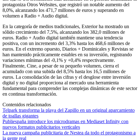
protagoniza Otros Websites, que registró un notable aumento del
8,0%, alcanzando los 471,7 millones de euros y superando en
volumen a Radio + Audio digital.
En la categoría de medios tradicionales, Exterior ha mostrado un
sólido crecimiento del 7,5%, alcanzando los 382,0 millones de
euros. Radio + Audio digital también mantiene una tendencia
positiva, con un incremento del 3,3% hasta los 468,6 millones de
euros. En el extremo opuesto, Diarios + Dominicales y Revistas se
han mantenido prácticamente estables en su inversión, registrando
variaciones mínimas del -0,1% y +0,4% respectivamente.
Finalmente, Cine, a pesar de su pequeño volumen, cierra el
acumulado con una subida del 8,5% hasta los 16,5 millones de
euros. La consolidación de las cifras y el desglose entre inversión
digital y no digital proporciona al mercado una herramienta
fundamental para comprender las complejas dinámicas de este sector
en continua transformación.
Contenidos relacionados
Telpark transforma la playa del Zapillo en un original aparcamiento
de toallas gigantes
Publiespaña introduce los microdramas en Mediaset Infinity con
nuevos formatos publicitarios verticales
La nueva campaña publicitaria de Nestea da todo el protagonismo a
la gente real