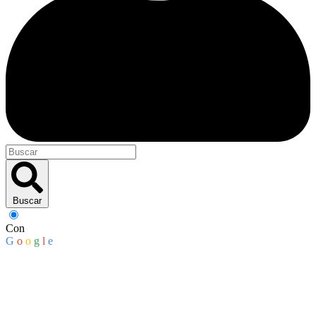
Buscar
Con
G
o
o
g
l
e