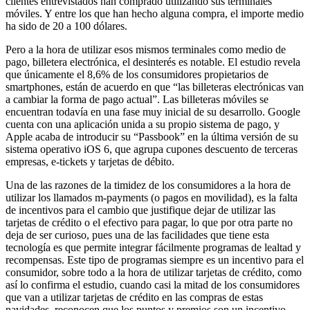
clientes entrevistados han comprado utilizando sus terminales
móviles. Y entre los que han hecho alguna compra, el importe medio
ha sido de 20 a 100 dólares.
Pero a la hora de utilizar esos mismos terminales como medio de
pago, billetera electrónica, el desinterés es notable. El estudio revela
que únicamente el 8,6% de los consumidores propietarios de
smartphones, están de acuerdo en que “las billeteras electrónicas van
a cambiar la forma de pago actual”. Las billeteras móviles se
encuentran todavía en una fase muy inicial de su desarrollo. Google
cuenta con una aplicación unida a su propio sistema de pago, y
Apple acaba de introducir su “Passbook” en la última versión de su
sistema operativo iOS 6, que agrupa cupones descuento de terceras
empresas, e-tickets y tarjetas de débito.
Una de las razones de la timidez de los consumidores a la hora de
utilizar los llamados m-payments (o pagos en movilidad), es la falta
de incentivos para el cambio que justifique dejar de utilizar las
tarjetas de crédito o el efectivo para pagar, lo que por otra parte no
deja de ser curioso, pues una de las facilidades que tiene esta
tecnología es que permite integrar fácilmente programas de lealtad y
recompensas. Este tipo de programas siempre es un incentivo para el
consumidor, sobre todo a la hora de utilizar tarjetas de crédito, como
así lo confirma el estudio, cuando casi la mitad de los consumidores
que van a utilizar tarjetas de crédito en las compras de estas
navidades, reconocen que los puntos y premios son un incentivo