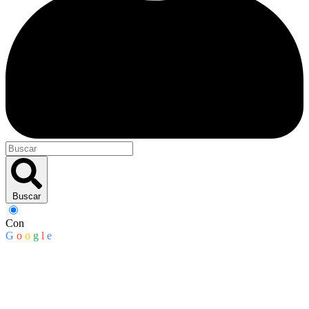
Buscar
Con
G
o
o
g
l
e