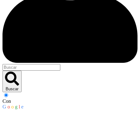
Buscar
Con
G
o
o
g
l
e