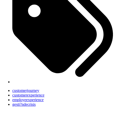
customerjourney
customerexperience
employeexperience
gesti?ndecrisis