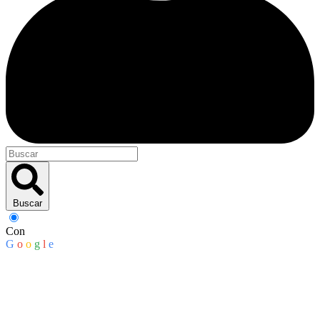
Buscar
Con
G
o
o
g
l
e