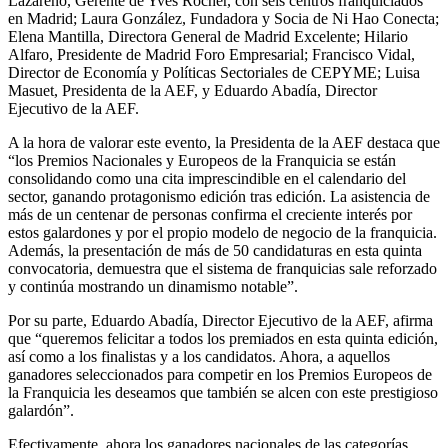
Lazareno, Gerente de Yves Rocher, con seis centros franquiciados
en Madrid; Laura González, Fundadora y Socia de Ni Hao Conecta;
Elena Mantilla, Directora General de Madrid Excelente; Hilario
Alfaro, Presidente de Madrid Foro Empresarial; Francisco Vidal,
Director de Economía y Políticas Sectoriales de CEPYME; Luisa
Masuet, Presidenta de la AEF, y Eduardo Abadía, Director
Ejecutivo de la AEF.
A la hora de valorar este evento, la Presidenta de la AEF destaca que
“los Premios Nacionales y Europeos de la Franquicia se están
consolidando como una cita imprescindible en el calendario del
sector, ganando protagonismo edición tras edición. La asistencia de
más de un centenar de personas confirma el creciente interés por
estos galardones y por el propio modelo de negocio de la franquicia.
Además, la presentación de más de 50 candidaturas en esta quinta
convocatoria, demuestra que el sistema de franquicias sale reforzado
y continúa mostrando un dinamismo notable”.
Por su parte, Eduardo Abadía, Director Ejecutivo de la AEF, afirma
que “queremos felicitar a todos los premiados en esta quinta edición,
así como a los finalistas y a los candidatos. Ahora, a aquellos
ganadores seleccionados para competir en los Premios Europeos de
la Franquicia les deseamos que también se alcen con este prestigioso
galardón”.
Efectivamente, ahora los ganadores nacionales de las categorías,