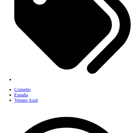
Cornetto
España
Verano Azul