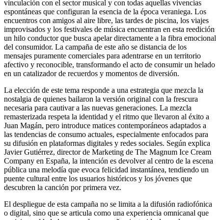
vinculación con el sector musical y con todas aquellas vivencias
espontáneas que configuran la esencia de la época veraniega. Los
encuentros con amigos al aire libre, las tardes de piscina, los viajes
improvisados y los festivales de música encuentran en esta reedición
un hilo conductor que busca apelar directamente a la fibra emocional
del consumidor. La campaña de este año se distancia de los
mensajes puramente comerciales para adentrarse en un territorio
afectivo y reconocible, transformando el acto de consumir un helado
en un catalizador de recuerdos y momentos de diversión.
La elección de este tema responde a una estrategia que mezcla la
nostalgia de quienes bailaron la versión original con la frescura
necesaria para cautivar a las nuevas generaciones. La mezcla
remasterizada respeta la identidad y el ritmo que llevaron al éxito a
Juan Magán, pero introduce matices contemporáneos adaptados a
las tendencias de consumo actuales, especialmente enfocados para
su difusión en plataformas digitales y redes sociales. Según explica
Javier Gutiérrez, director de Marketing de The Magnum Ice Cream
Company en España, la intención es devolver al centro de la escena
pública una melodía que evoca felicidad instantánea, tendiendo un
puente cultural entre los usuarios históricos y los jóvenes que
descubren la canción por primera vez.
El despliegue de esta campaña no se limita a la difusión radiofónica
o digital, sino que se articula como una experiencia omnicanal que