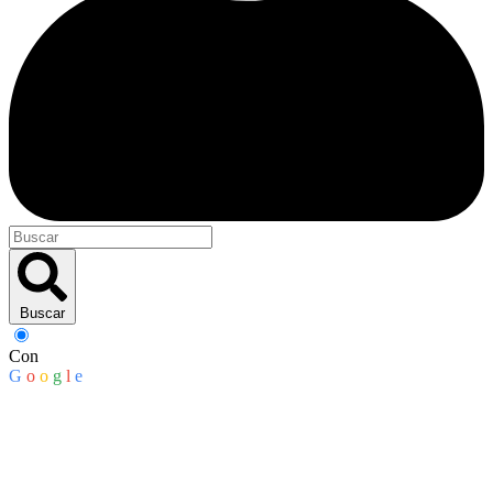
Buscar
Con
G
o
o
g
l
e