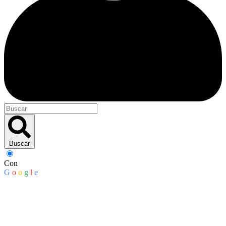
Buscar
Con
G
o
o
g
l
e