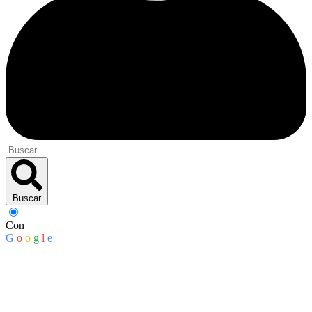
Buscar
Con
G
o
o
g
l
e