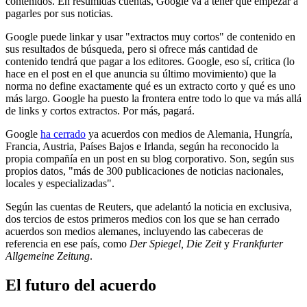
contenidos. En resumidas cuentas, Google va a tener que empezar a
pagarles por sus noticias.
Google puede linkar y usar "extractos muy cortos" de contenido en
sus resultados de búsqueda, pero si ofrece más cantidad de
contenido tendrá que pagar a los editores. Google, eso sí, critica (lo
hace en el post en el que anuncia su último movimiento) que la
norma no define exactamente qué es un extracto corto y qué es uno
más largo. Google ha puesto la frontera entre todo lo que va más allá
de links y cortos extractos. Por más, pagará.
Google
ha cerrado
ya acuerdos con medios de Alemania, Hungría,
Francia, Austria, Países Bajos e Irlanda, según ha reconocido la
propia compañía en un post en su blog corporativo. Son, según sus
propios datos, "más de 300 publicaciones de noticias nacionales,
locales y especializadas".
Según las cuentas de Reuters, que adelantó la noticia en exclusiva,
dos tercios de estos primeros medios con los que se han cerrado
acuerdos son medios alemanes, incluyendo las cabeceras de
referencia en ese país, como
Der Spiegel, Die Zeit
y
Frankfurter
Allgemeine Zeitung
.
El futuro del acuerdo