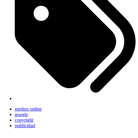
medios online
google
copyright
publicidad