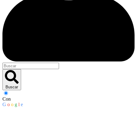
Buscar
Con
G
o
o
g
l
e