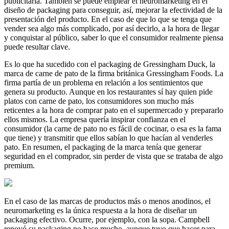
publicitaria. También se puede emplear el neuromarketing en el
diseño de packaging para conseguir, así, mejorar la efectividad de la
presentación del producto. En el caso de que lo que se tenga que
vender sea algo más complicado, por así decirlo, a la hora de llegar
y conquistar al público, saber lo que el consumidor realmente piensa
puede resultar clave.
Es lo que ha sucedido con el packaging de Gressingham Duck, la
marca de carne de pato de la firma británica Gressingham Foods. La
firma partía de un problema en relación a los sentimientos que
genera su producto. Aunque en los restaurantes sí hay quien pide
platos con carne de pato, los consumidores son mucho más
reticentes a la hora de comprar pato en el supermercado y prepararlo
ellos mismos. La empresa quería inspirar confianza en el
consumidor (la carne de pato no es fácil de cocinar, o esa es la fama
que tiene) y transmitir que ellos sabían lo que hacían al venderles
pato. En resumen, el packaging de la marca tenía que generar
seguridad en el comprador, sin perder de vista que se trataba de algo
premium.
En el caso de las marcas de productos más o menos anodinos, el
neuromarketing es la única respuesta a la hora de diseñar un
packaging efectivo. Ocurre, por ejemplo, con la sopa. Campbell
renovó su packaging no hace mucho, aunque tuvo que hacer para