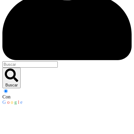
Buscar
Con
G
o
o
g
l
e