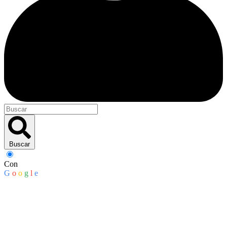
Buscar
Con
G
o
o
g
l
e