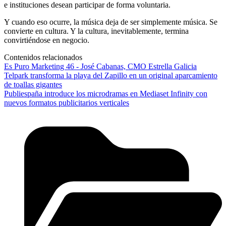
e instituciones desean participar de forma voluntaria.
Y cuando eso ocurre, la música deja de ser simplemente música. Se
convierte en cultura. Y la cultura, inevitablemente, termina
convirtiéndose en negocio.
Contenidos relacionados
Es Puro Marketing 46 - José Cabanas, CMO Estrella Galicia
Telpark transforma la playa del Zapillo en un original aparcamiento
de toallas gigantes
Publiespaña introduce los microdramas en Mediaset Infinity con
nuevos formatos publicitarios verticales