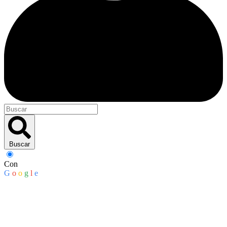
Buscar
Con
G
o
o
g
l
e