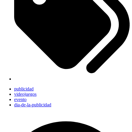
publicidad
videojuegos
evento
dia-de-la-publicidad