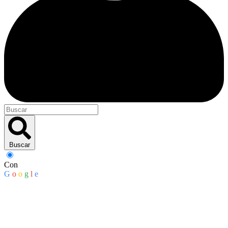
Buscar
Con
G
o
o
g
l
e