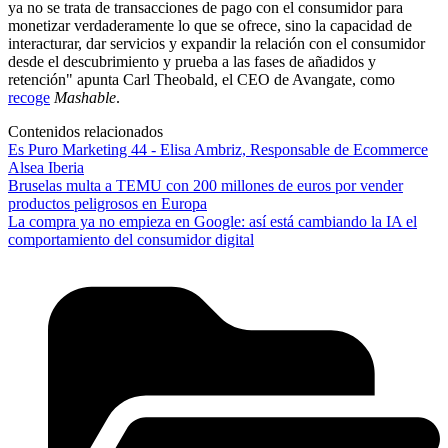
ya no se trata de transacciones de pago con el consumidor para
monetizar verdaderamente lo que se ofrece, sino la capacidad de
interacturar, dar servicios y expandir la relación con el consumidor
desde el descubrimiento y prueba a las fases de añadidos y
retención" apunta Carl Theobald, el CEO de Avangate, como
recoge
Mashable
.
Contenidos relacionados
Es Puro Marketing 44 - Elisa Ambriz, Responsable de Ecommerce
Alsea Iberia
Bruselas multa a TEMU con 200 millones de euros por vender
productos peligrosos en Europa
La compra ya no empieza en Google: así está cambiando la IA el
comportamiento del consumidor digital