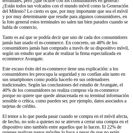
terminales, pero ¿qué ocurre con los consumidores en general?
¿Están todos tan volcados con el mundo móvil como la Generación
del Milenio? Lo cierto es que, por muy importante que sea el móvil
y por muy determinante que resulte para algunos consumidores, en
la foto general estos terminales no salen tan bien parados cuando se
habla de comercio.
Tanto es así que se podría decir que uno de cada dos consumidores
jamás han usado el m-commerce. En concreto, un 48% de los
consumidores jamás han comprado a través de su dispositivo móvil,
según un estudio que acaba de realizar la firma especializada en
ecommerce Avangate.
Este escaso éxito del m-commerce tiene una explicación: a los
consumidores les preocupa la seguridad y no confían aún tanto en
sus smartphones como podría hacerlo en sus ordenadores
tradicionales. Según las conclusiones del estudio de Avangate, el
40% de los consumidores no realiza compras vía m-commerce
porque no quiere que quede almacenada en su terminal información
sensible o crítica, como pueden ser, por ejemplo, datos asociados a
tarjetas de crédito.
El temor a lo que pueda pasar cuando se compra en el móvil afecta,
de hecho, no solo a quienes no se atreven a cerrar una compra en el
dispositivo sino también entre aquellos que lo hacen. El 22% de
quienes realizan pagos móviles lo hace a pesar de que no están