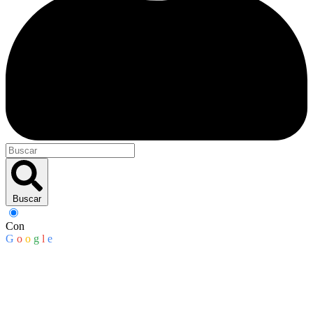
Buscar
Con
G
o
o
g
l
e