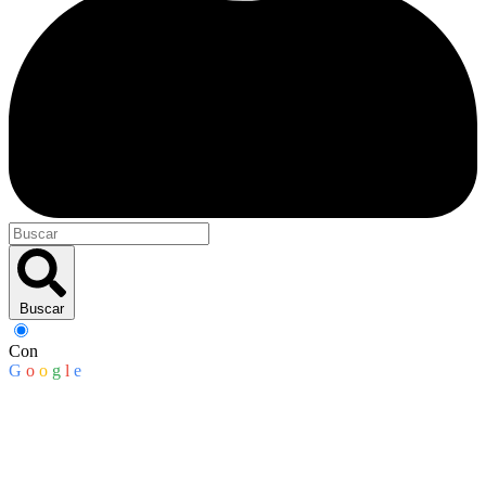
Buscar
Con
G
o
o
g
l
e