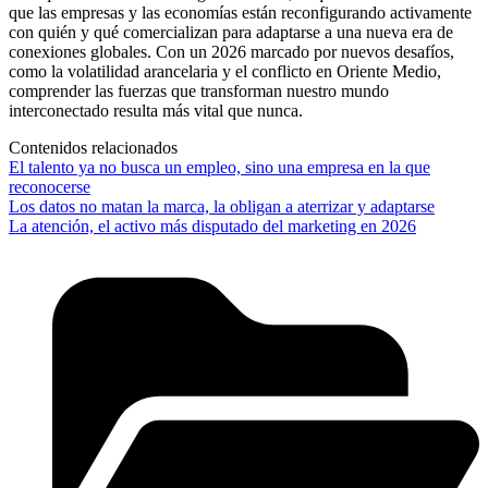
que las empresas y las economías están reconfigurando activamente
con quién y qué comercializan para adaptarse a una nueva era de
conexiones globales. Con un 2026 marcado por nuevos desafíos,
como la volatilidad arancelaria y el conflicto en Oriente Medio,
comprender las fuerzas que transforman nuestro mundo
interconectado resulta más vital que nunca.
Contenidos relacionados
El talento ya no busca un empleo, sino una empresa en la que
reconocerse
Los datos no matan la marca, la obligan a aterrizar y adaptarse
La atención, el activo más disputado del marketing en 2026