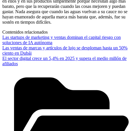
en ellos y en sus productos simplemente porque necesitan algo más
barato, pero que la recuperarán cuando las cosas mejoren y puedan
gastar. Nada asegura que cuando las aguas vuelvan a su cauce no se
hayan enamorado de aquella marca más barata que, además, fue su
sostén en tiempos difíciles.
Contenidos relacionados
Las startups de marketing y ventas dominan el capital riesgo con
soluciones de IA autónoma
Las ventas de marcas y artículos de lujo se desploman hasta un 50%
ciento en Dubái
El sector digital crece un 5,4% en 2025 y supera el medio millón de
afiliados