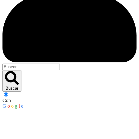
Buscar
Con
G
o
o
g
l
e