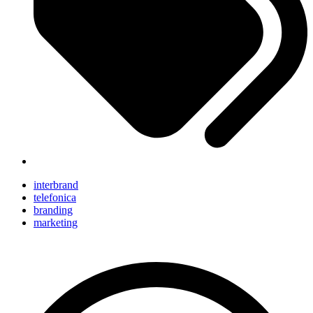
interbrand
telefonica
branding
marketing