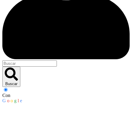
Buscar
Con
G
o
o
g
l
e