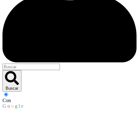
Buscar
Con
G
o
o
g
l
e