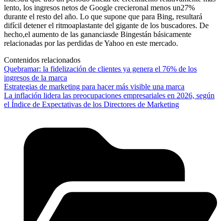
lento, los ingresos netos de Google crecieronal menos un27%
durante el resto del año. Lo que supone que para Bing, resultará
difícil detener el ritmoaplastante del gigante de los buscadores. De
hecho,el aumento de las gananciasde Bingestán básicamente
relacionadas por las perdidas de Yahoo en este mercado.
Contenidos relacionados
Quebramar: la fidelización de clientes ya genera el 76% de los
ingresos de la marca
Estrategias de marketing para hacer más visible una marca
La inflación lidera las preocupaciones empresariales en 2026, según
el Índice de Expectativas de los Directores de Marketing