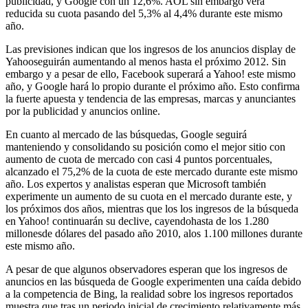
publicidad, y Google con un 12,6%. AOL sin embargo verá
reducida su cuota pasando del 5,3% al 4,4% durante este mismo
año.
Las previsiones indican que los ingresos de los anuncios display de
Yahooseguirán aumentando al menos hasta el próximo 2012. Sin
embargo y a pesar de ello, Facebook superará a Yahoo! este mismo
año, y Google hará lo propio durante el próximo año. Esto confirma
la fuerte apuesta y tendencia de las empresas, marcas y anunciantes
por la publicidad y anuncios online.
En cuanto al mercado de las búsquedas, Google seguirá
manteniendo y consolidando su posición como el mejor sitio con
aumento de cuota de mercado con casi 4 puntos porcentuales,
alcanzado el 75,2% de la cuota de este mercado durante este mismo
año. Los expertos y analistas esperan que Microsoft también
experimente un aumento de su cuota en el mercado durante este, y
los próximos dos años, mientras que los los ingresos de la búsqueda
en Yahoo! continuarán su declive, cayendohasta de los 1.280
millonesde dólares del pasado año 2010, alos 1.100 millones durante
este mismo año.
A pesar de que algunos observadores esperan que los ingresos de
anuncios en las búsqueda de Google experimenten una caída debido
a la competencia de Bing, la realidad sobre los ingresos reportados
muestra que tras un periodo inicial de crecimiento relativamente más