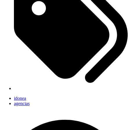
idonea
agencias