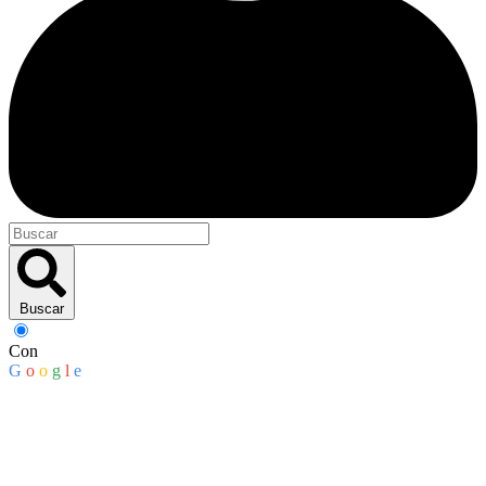
Buscar
Con
G
o
o
g
l
e