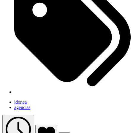
idonea
agencias