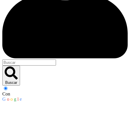
Buscar
Con
G
o
o
g
l
e