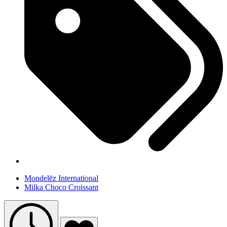
Mondelēz International
Milka Choco Croissant