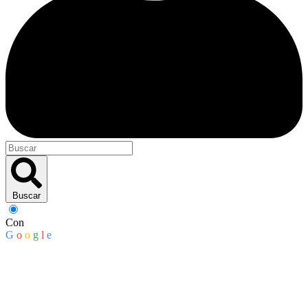
Buscar
Con
G
o
o
g
l
e